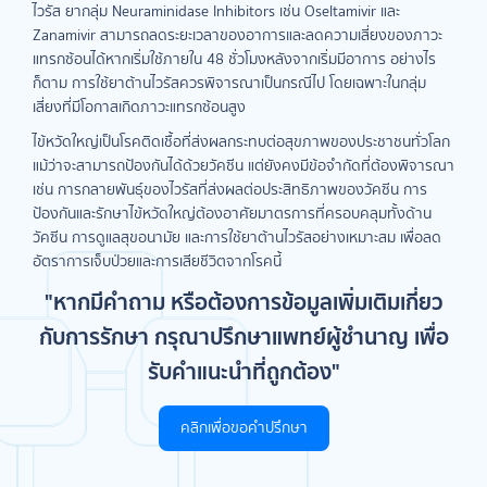
ไวรัส ยากลุ่ม Neuraminidase Inhibitors เช่น Oseltamivir และ
Zanamivir สามารถลดระยะเวลาของอาการและลดความเสี่ยงของภาวะ
แทรกซ้อนได้หากเริ่มใช้ภายใน 48 ชั่วโมงหลังจากเริ่มมีอาการ อย่างไร
ก็ตาม การใช้ยาต้านไวรัสควรพิจารณาเป็นกรณีไป โดยเฉพาะในกลุ่ม
เสี่ยงที่มีโอกาสเกิดภาวะแทรกซ้อนสูง
ไข้หวัดใหญ่เป็นโรคติดเชื้อที่ส่งผลกระทบต่อสุขภาพของประชาชนทั่วโลก
แม้ว่าจะสามารถป้องกันได้ด้วยวัคซีน แต่ยังคงมีข้อจำกัดที่ต้องพิจารณา
เช่น การกลายพันธุ์ของไวรัสที่ส่งผลต่อประสิทธิภาพของวัคซีน การ
ป้องกันและรักษาไข้หวัดใหญ่ต้องอาศัยมาตรการที่ครอบคลุมทั้งด้าน
วัคซีน การดูแลสุขอนามัย และการใช้ยาต้านไวรัสอย่างเหมาะสม เพื่อลด
อัตราการเจ็บป่วยและการเสียชีวิตจากโรคนี้
"หากมีคำถาม หรือต้องการข้อมูลเพิ่มเติมเกี่ยว
กับการรักษา กรุณาปรึกษาแพทย์ผู้ชำนาญ เพื่อ
รับคำแนะนำที่ถูกต้อง"
คลิกเพื่อขอคำปรึกษา