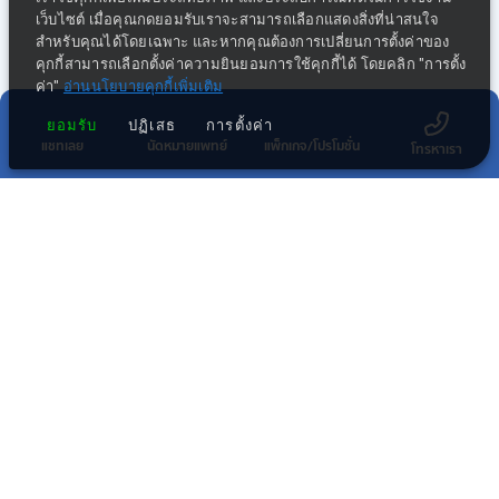
เว็บไซต์ เมื่อคุณกดยอมรับเราจะสามารถเลือกแสดงสิ่งที่น่าสนใจ
สำหรับคุณได้โดยเฉพาะ และหากคุณต้องการเปลี่ยนการตั้งค่าของ
คุกกี้สามารถเลือกตั้งค่าความยินยอมการใช้คุกกี้ได้ โดยคลิก "การตั้ง
ค่า"
อ่านนโยบายคุกกี้เพิ่มเติม
ยอมรับ
ปฏิเสธ
การตั้งค่า
แชทเลย
นัดหมายแพทย์
แพ็กเกจ/โปรโมชั่น
โทรหาเรา
กลุ่มธุรกิจทางการแพทย์ในเครือ พริ้นซิเพิล
โรงพยาบาลในเครือ พริ้นซิเพิล เฮลท์แคร์
โรงพยาบาลอื่นๆ