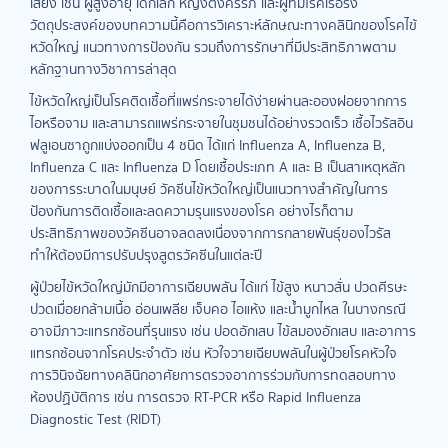
เสี่ยง เช่น ผู้สูงอายุ เด็กเล็ก หญิงตั้งครรภ์ และผู้ที่มีโรคเรื้อรัง
วัตถุประสงค์ของบทความนี้คือการวิเคราะห์ลักษณะทางคลินิกของโรคไข้
หวัดใหญ่ แนวทางการป้องกัน รวมถึงการรักษาที่มีประสิทธิภาพตาม
หลักฐานทางวิชาการล่าสุด
ไข้หวัดใหญ่เป็นโรคติดเชื้อที่แพร่กระจายได้ง่ายผ่านละอองฝอยจากการ
ไอหรือจาม และสามารถแพร่กระจายในชุมชนได้อย่างรวดเร็ว เชื้อไวรัสอิน
ฟลูเอนซาถูกแบ่งออกเป็น 4 ชนิด ได้แก่ Influenza A, Influenza B,
Influenza C และ Influenza D โดยเชื้อประเภท A และ B เป็นสาเหตุหลัก
ของการระบาดในมนุษย์ วัคซีนไข้หวัดใหญ่เป็นแนวทางสำคัญในการ
ป้องกันการติดเชื้อและลดความรุนแรงของโรค อย่างไรก็ตาม
ประสิทธิภาพของวัคซีนอาจลดลงเนื่องจากการกลายพันธุ์ของไวรัส
ทำให้ต้องมีการปรับปรุงสูตรวัคซีนในแต่ละปี
ผู้ป่วยไข้หวัดใหญ่มักมีอาการเฉียบพลัน ได้แก่ ไข้สูง หนาวสั่น ปวดศีรษะ
ปวดเมื่อยกล้ามเนื้อ อ่อนเพลีย เจ็บคอ ไอแห้ง และน้ำมูกไหล ในบางกรณี
อาจมีภาวะแทรกซ้อนที่รุนแรง เช่น ปอดอักเสบ ไข้สมองอักเสบ และอาการ
แทรกซ้อนจากโรคประจำตัว เช่น หัวใจวายเฉียบพลันในผู้ป่วยโรคหัวใจ
การวินิจฉัยทางคลินิกอาศัยการตรวจอาการร่วมกับการทดสอบทาง
ห้องปฏิบัติการ เช่น การตรวจ RT-PCR หรือ Rapid Influenza
Diagnostic Test (RIDT)